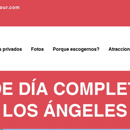
tour.com
s privados
Fotos
Porque escogernos?
Atraccion
DE DÍA COMPLE
LOS ÁNGELES