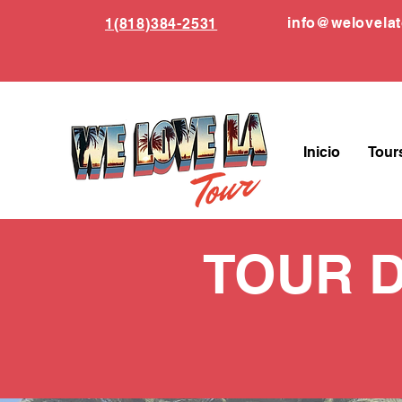
info
@welovela
1(818)384-2531
Inicio
Tour
TOUR 