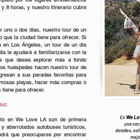
y 8 horas, y nuestro itinerario cubre
or uno o dos días, nuestro tour de un
o que la ciudad tiene para ofrecer. Si
a en Los Ángeles, un tour de un día
a le ayudará a familiarizarse con la
es que desea explorar más a fondo
ros huéspedes hacen nuestro tour de
gresan a sus paradas favoritas para
rmosas playas, hacer más compras o
 tiene para ofrecer.
dad.
We Lov
En
leto en We Love LA son de primera
una vac
 y abarrotados autobuses turísticos,
detalles, esf
ndrá que preocuparse por encontrar
mejo