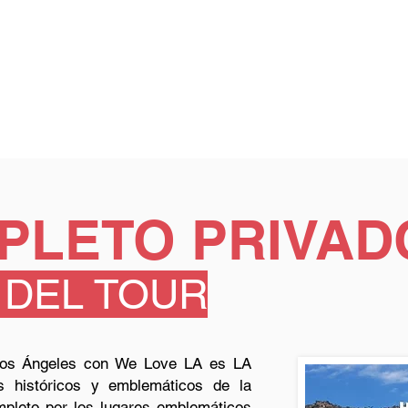
PLETO PRIVAD
 DEL TOUR
 Los Ángeles con We Love LA es LA
s históricos y emblemáticos de la
mpleto por los lugares emblemáticos