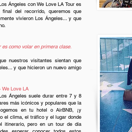
r Los Ángeles con We Love LA Tour es
 final del recorrido, queremos que
lmente vivieron Los Ángeles... y que
no.
 es como volar en primera clase.
que nuestros visitantes sientan que
les... y que hicieron un nuevo amigo
 - We Love LA
Los Ángeles suele durar entre 7 y 8
gares más icónicos y populares que la
ecogemos en tu hotel o AirBNB, ¡y
el clima, el tráfico y el lugar donde
l itinerario, pero en un tour de día
des esperar conocer todos estos